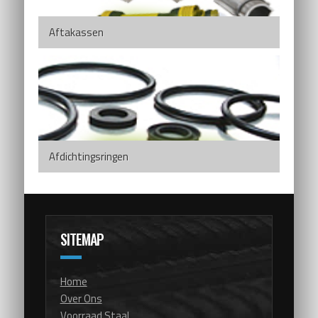
Aftakassen
Afdichtingsringen
SITEMAP
Home
Over Ons
Voorraad Staal