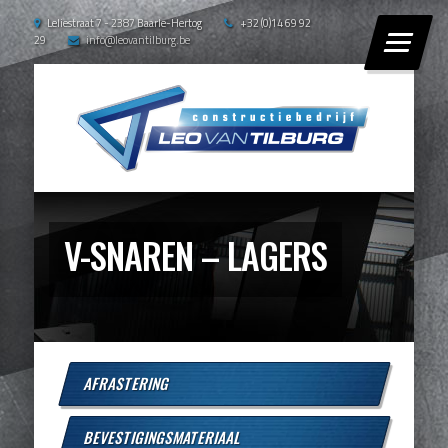
Leliestraat 7 - 2387 Baarle-Hertog
+32 (0)14 69 92
29
info@leovantilburg.be
V-SNAREN – LAGERS
AFRASTERING
BEVESTIGINGSMATERIAAL