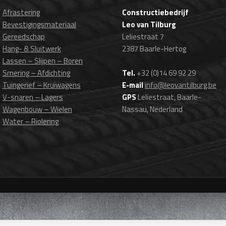
Afrastering
Constructiebedrijf
Bevestigingsmateriaal
Leo van Tilburg
Gereedschap
Leliestraat 7
Hang- & Sluitwerk
2387 Baarle-Hertog
Lassen – Slijpen – Boren
Smering – Afdichting
Tel.
+32 (0)14 69 92 29
Tuingerief – Kruiwagens
E-mail
info@leovantilburg.be
V-snaren – Lagers
GPS
Leliestraat, Baarle-
Wagenbouw – Wielen
Nassau, Nederland
Water – Riolering