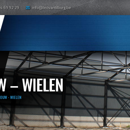
14 69 92 29
info@leovantilburg.be
 – WIELEN
OUW - WIELEN