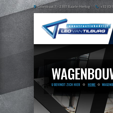
Leliestraat 7 - 2387 Baarle-Hertog
+32 (0)
WAGENBOUW
U BEVINDT ZICH HIER
HOME
WAGENB