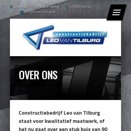
Leliestraat 7 - 2387 Baarle-Hertog
+32 (0)14 69 92
29
info@leovantilburg.be
OVER ONS
Constructiebedrijf Leo van Tilburg
staat voor kwalitatief maatwerk, of
het nu gaat over een stuk buis van 90