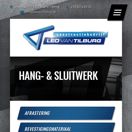
Leliestraat 7 - 2387 Baarle-Hertog
+32 (0)14 69 92
29
info@leovantilburg.be
HANG- & SLUITWERK
AFRASTERING
BEVESTIGINGSMATERIAAL