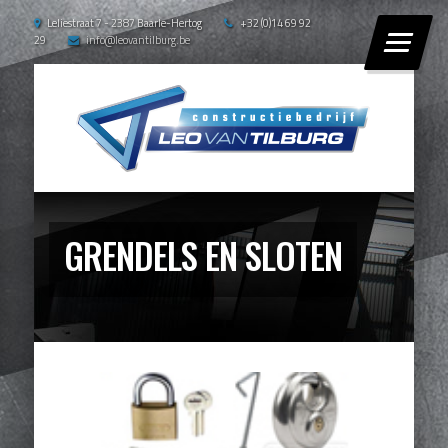
Leliestraat 7 - 2387 Baarle-Hertog
+32 (0)14 69 92
29
info@leovantilburg.be
GRENDELS EN SLOTEN