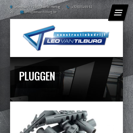
Leliestraat 7 - 2387 Baarle-Hertog
+32 (0)14 69 92
29
info@leovantilburg.be
PLUGGEN