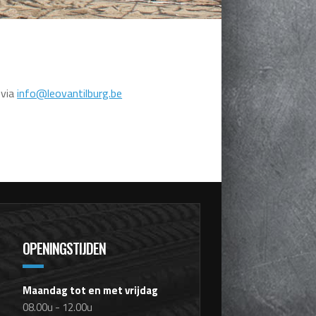
 via
info@leovantilburg.be
OPENINGSTIJDEN
Maandag tot en met vrijdag
08.00u - 12.00u