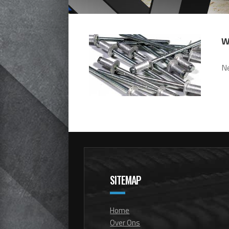
W
Ne
SITEMAP
Home
Over Ons