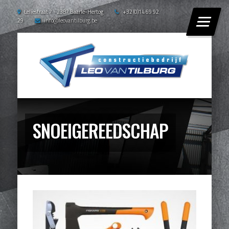
Leliestraat 7 - 2387 Baarle-Hertog
+32 (0)14 69 92
29
info@leovantilburg.be
SNOEIGEREEDSCHAP