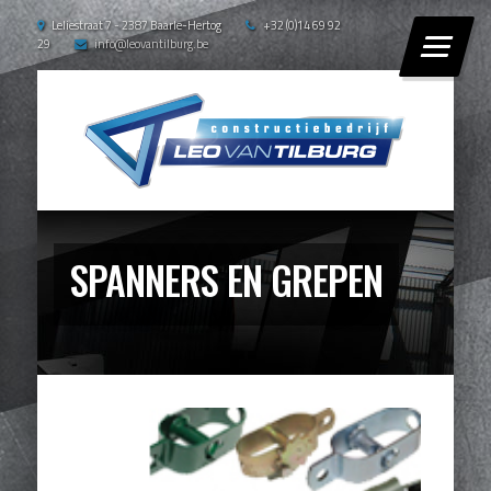
Leliestraat 7 - 2387 Baarle-Hertog
+32 (0)14 69 92
29
info@leovantilburg.be
SPANNERS EN GREPEN