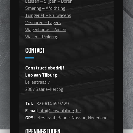
Lassen – Slijpen – Boren
Smering – Afdichting
Tuingerief – Kruiwagens
V-snaren – Lagers
Wagenbouw – Wielen
Water – Riolering
CONTACT
Constructiebedrijf
Leo van Tilburg
Leliestraat 7
2387 Baarle-Hertog
Tel.
+32 (0)14 69 92 29
E-mail
info@leovantilburg.be
GPS
Leliestraat, Baarle-Nassau, Nederland
OPENINGSTIJDEN