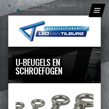
Leliestraat 7 - 2387 Baarle-Hertog
+32 (0)14 69 92
29
info@leovantilburg.be
U-BEUGELS EN
SCHROEFOGEN