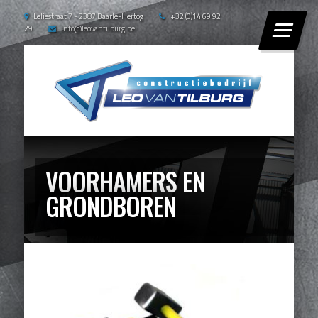
Leliestraat 7 - 2387 Baarle-Hertog
+32 (0)14 69 92
29
info@leovantilburg.be
VOORHAMERS EN
GRONDBOREN