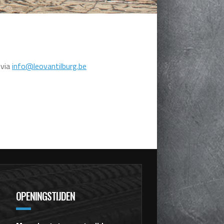
 via
info@leovantilburg.be
OPENINGSTIJDEN