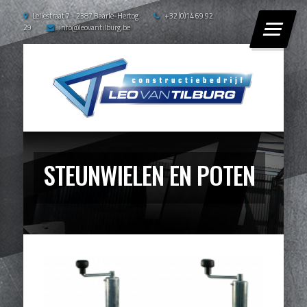
Leliestraat 7 - 2387 Baarle-Hertog
+32 (0)14 69 92
29
info@leovantilburg.be
STEUNWIELEN EN POTEN