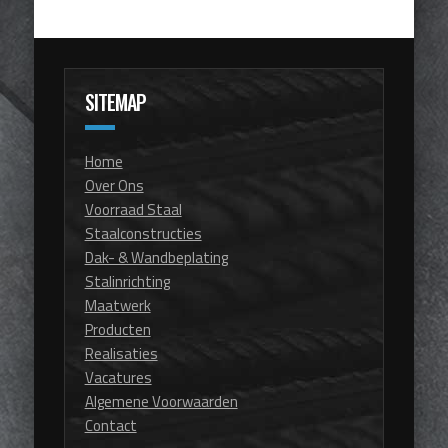
SITEMAP
Home
Over Ons
Voorraad Staal
Staalconstructies
Dak- & Wandbeplating
Stalinrichting
Maatwerk
Producten
Realisaties
Vacatures
Algemene Voorwaarden
Contact