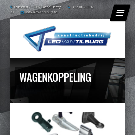
Leliestraat 7 - 2387 Baarle-Hertog
+32 (0)14 69 92
29
info@leovantilburg.be
WAGENKOPPELING