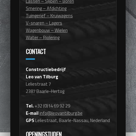
Lassen – Slijpen – Boren
Smering – Afdichting
Tuingerief – Kruiwagens
V-snaren – Lagers
Wagenbouw – Wielen
Water – Riolering
CONTACT
Constructiebedrijf
Leo van Tilburg
Leliestraat 7
2387 Baarle-Hertog
Tel.
+32 (0)14 69 92 29
E-mail
info@leovantilburg.be
GPS
Leliestraat, Baarle-Nassau, Nederland
OPENINGSTIJDEN