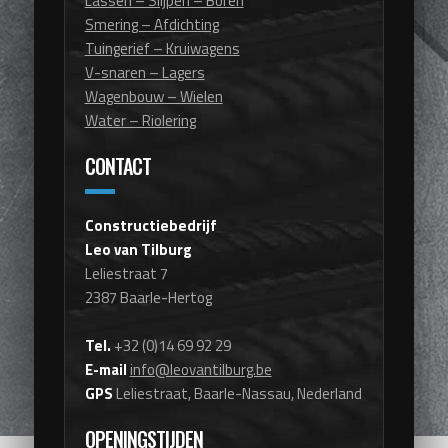
Lassen – Slijpen – Boren
Smering – Afdichting
Tuingerief – Kruiwagens
V-snaren – Lagers
Wagenbouw – Wielen
Water – Riolering
CONTACT
Constructiebedrijf
Leo van Tilburg
Leliestraat 7
2387 Baarle-Hertog
Tel.
+32 (0)14 69 92 29
E-mail
info@leovantilburg.be
GPS
Leliestraat, Baarle-Nassau, Nederland
OPENINGSTIJDEN